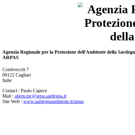
Agenzia Regionale per la Protezione dell'Ambiente della Sardeg
ARPAS
Contivecchi 7
09122 Cagliari
Italie
Contact :
Paolo Capece
Mail :
aliem.mc@arpa.sardegna.it
Site Web :
www.sardegnaambiente.it/arpas