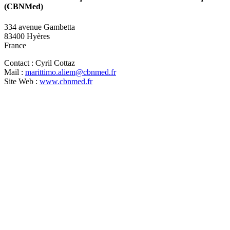
(CBNMed)
334 avenue Gambetta
83400 Hyères
France
Contact :
Cyril Cottaz
Mail :
marittimo.aliem@cbnmed.fr
Site Web :
www.cbnmed.fr