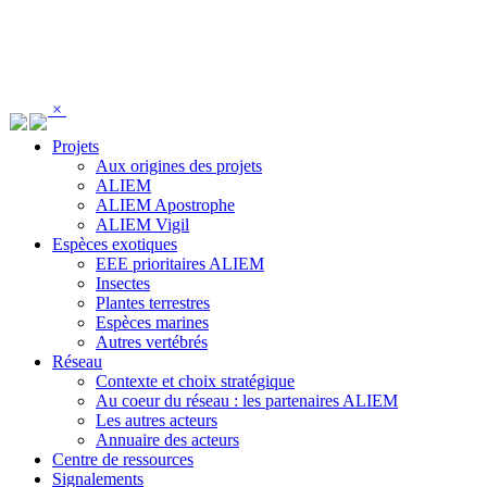
Panneau de gestion des cookies
×
Projets
Aux origines des projets
ALIEM
ALIEM Apostrophe
ALIEM Vigil
Espèces exotiques
EEE prioritaires ALIEM
Insectes
Plantes terrestres
Espèces marines
Autres vertébrés
Réseau
Contexte et choix stratégique
Au coeur du réseau : les partenaires ALIEM
Les autres acteurs
Annuaire des acteurs
Centre de ressources
Signalements