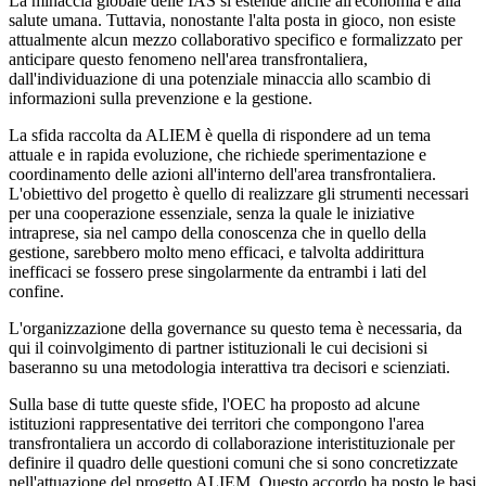
La minaccia globale delle IAS si estende anche all'economia e alla
salute umana. Tuttavia, nonostante l'alta posta in gioco, non esiste
attualmente alcun mezzo collaborativo specifico e formalizzato per
anticipare questo fenomeno nell'area transfrontaliera,
dall'individuazione di una potenziale minaccia allo scambio di
informazioni sulla prevenzione e la gestione.
La sfida raccolta da ALIEM è quella di rispondere ad un tema
attuale e in rapida evoluzione, che richiede sperimentazione e
coordinamento delle azioni all'interno dell'area transfrontaliera.
L'obiettivo del progetto è quello di realizzare gli strumenti necessari
per una cooperazione essenziale, senza la quale le iniziative
intraprese, sia nel campo della conoscenza che in quello della
gestione, sarebbero molto meno efficaci, e talvolta addirittura
inefficaci se fossero prese singolarmente da entrambi i lati del
confine.
L'organizzazione della governance su questo tema è necessaria, da
qui il coinvolgimento di partner istituzionali le cui decisioni si
baseranno su una metodologia interattiva tra decisori e scienziati.
Sulla base di tutte queste sfide, l'OEC ha proposto ad alcune
istituzioni rappresentative dei territori che compongono l'area
transfrontaliera un accordo di collaborazione interistituzionale per
definire il quadro delle questioni comuni che si sono concretizzate
nell'attuazione del progetto ALIEM. Questo accordo ha posto le basi