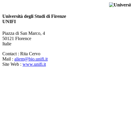
Università degli Studi di Firenze
UNIFI
Piazza di San Marco, 4
50121 Florence
Italie
Contact :
Rita Cervo
Mail :
aliem@bio.unifi.it
Site Web :
www.unifi.it