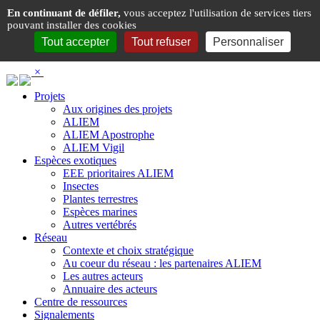
Panneau de gestion des cookies
En continuant de défiler,
vous acceptez l'utilisation de services tiers
pouvant installer des cookies
Tout accepter
Tout refuser
Personnaliser
×
Projets
Aux origines des projets
ALIEM
ALIEM Apostrophe
ALIEM Vigil
Espèces exotiques
EEE prioritaires ALIEM
Insectes
Plantes terrestres
Espèces marines
Autres vertébrés
Réseau
Contexte et choix stratégique
Au coeur du réseau : les partenaires ALIEM
Les autres acteurs
Annuaire des acteurs
Centre de ressources
Signalements