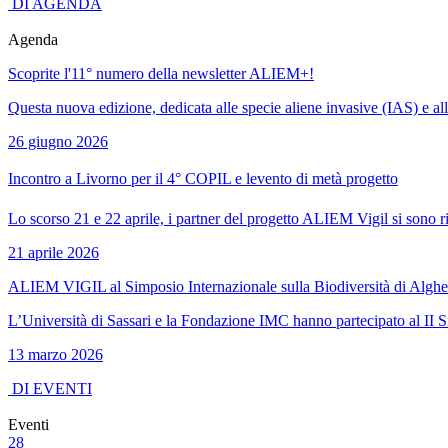
DI AGENDA
Agenda
Scoprite l'11° numero della newsletter ALIEM+!
Questa nuova edizione, dedicata alle specie aliene invasive (IAS) e all
26 giugno 2026
Incontro a Livorno per il 4° COPIL e levento di metà progetto
Lo scorso 21 e 22 aprile, i partner del progetto ALIEM Vigil si sono ri
21 aprile 2026
ALIEM VIGIL al Simposio Internazionale sulla Biodiversità di Alghe
L’Università di Sassari e la Fondazione IMC hanno partecipato al II Si
13 marzo 2026
DI EVENTI
Eventi
28