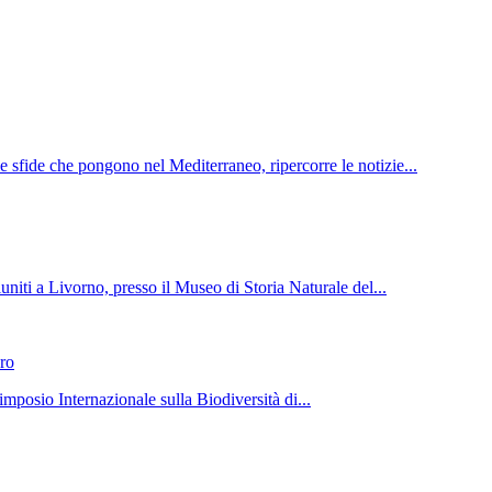
e sfide che pongono nel Mediterraneo, ripercorre le notizie...
uniti a Livorno, presso il Museo di Storia Naturale del...
ro
mposio Internazionale sulla Biodiversità di...