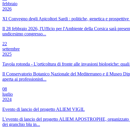
febbraio
2026
XI Convegno degli Apicoltori Sardi : politiche, genetica e prospettiv
Il 28 febbraio 2026, l'Ufficio per l'Ambiente della Corsica sarà presen
undicesimo congresso...
22
settembre
2025
Tavola rotonda - L'orticoltura di fronte alle invasioni biologiche: quali 
Il Conservatorio Botanico Nazionale del Mediterraneo e il Museo Dipart
aperta ai professionisti...
08
luglio
2024
Evento di lancio del progetto ALIEM VIGIL
L'evento di lancio del progetto ALIEM APOSTROPHE, organizzato dall'
dei granchio blu in...