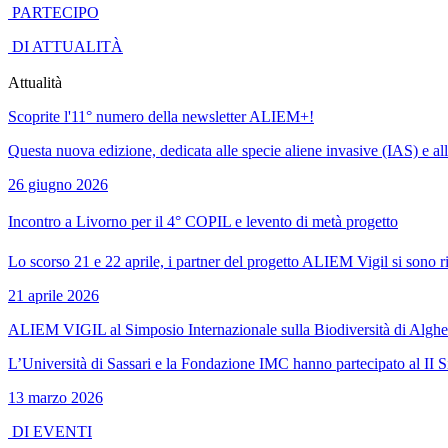
PARTECIPO
DI ATTUALITÀ
Attualità
Scoprite l'11° numero della newsletter ALIEM+!
Questa nuova edizione, dedicata alle specie aliene invasive (IAS) e all
26 giugno 2026
Incontro a Livorno per il 4° COPIL e levento di metà progetto
Lo scorso 21 e 22 aprile, i partner del progetto ALIEM Vigil si sono ri
21 aprile 2026
ALIEM VIGIL al Simposio Internazionale sulla Biodiversità di Alghe
L’Università di Sassari e la Fondazione IMC hanno partecipato al II Si
13 marzo 2026
DI EVENTI