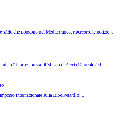
e sfide che pongono nel Mediterraneo, ripercorre le notizie...
uniti a Livorno, presso il Museo di Storia Naturale del...
ro
mposio Internazionale sulla Biodiversità di...