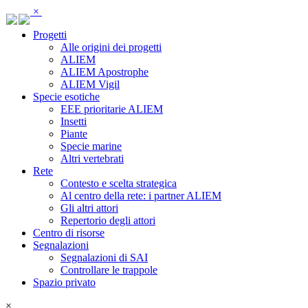
Pannello di gestione dei cookies
×
Progetti
Alle origini dei progetti
ALIEM
ALIEM Apostrophe
ALIEM Vigil
Specie esotiche
EEE prioritarie ALIEM
Insetti
Piante
Specie marine
Altri vertebrati
Rete
Contesto e scelta strategica
Al centro della rete: i partner ALIEM
Gli altri attori
Repertorio degli attori
Centro di risorse
Segnalazioni
Segnalazioni di SAI
Controllare le trappole
Spazio privato
×